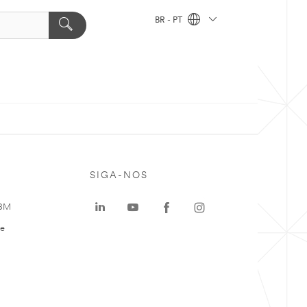
BR - PT
SIGA-NOS
 3M
te