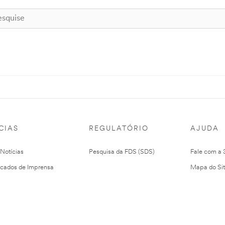
CIAS
REGULATÓRIO
AJUDA
 Notícias
Pesquisa da FDS (SDS)
Fale com a
cados de Imprensa
Mapa do Si