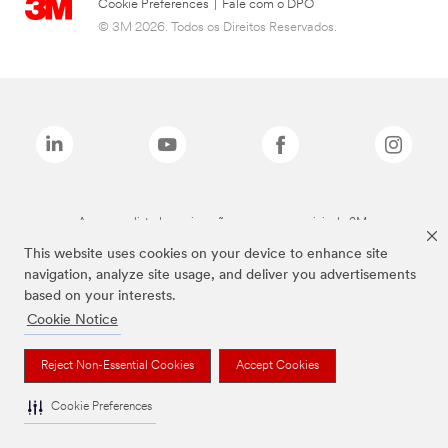
Cookie Preferences
|
Fale com o DPO
© 3M 2026. Todos os Direitos Reservados.
As marcas listadas a cima são marcas comerciais da 3M.
This website uses cookies on your device to enhance site
navigation, analyze site usage, and deliver you advertisements
based on your interests.
Cookie Notice
Reject Non-Essential Cookies
Accept Cookies
Cookie Preferences