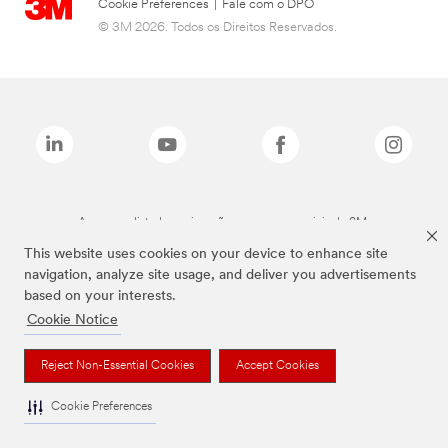
Cookie Preferences
|
Fale com o DPO
© 3M 2026. Todos os Direitos Reservados.
As marcas listadas a cima são marcas comerciais da 3M.
This website uses cookies on your device to enhance site
navigation, analyze site usage, and deliver you advertisements
based on your interests.
Cookie Notice
Reject Non-Essential Cookies
Accept Cookies
Cookie Preferences