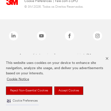
Cookie Preferences
|
Fale com o DPO
© 3M 2026. Todos os Direitos Reservados.
As marcas listadas a cima são marcas comerciais da 3M.
This website uses cookies on your device to enhance site
navigation, analyze site usage, and deliver you advertisements
based on your interests.
Cookie Notice
Reject Non-Essential Cookies
Accept Cookies
Cookie Preferences