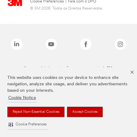
Cookie Preferences
|
Fale com o DPO
© 3M 2026. Todos os Direitos Reservados.
As marcas listadas a cima são marcas comerciais da 3M.
This website uses cookies on your device to enhance site
navigation, analyze site usage, and deliver you advertisements
based on your interests.
Cookie Notice
Reject Non-Essential Cookies
Accept Cookies
Cookie Preferences