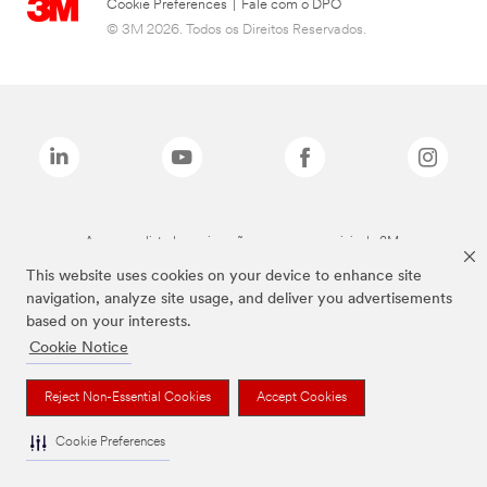
Cookie Preferences
|
Fale com o DPO
© 3M 2026. Todos os Direitos Reservados.
As marcas listadas a cima são marcas comerciais da 3M.
This website uses cookies on your device to enhance site
navigation, analyze site usage, and deliver you advertisements
based on your interests.
Cookie Notice
Reject Non-Essential Cookies
Accept Cookies
Cookie Preferences