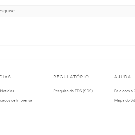
CIAS
REGULATÓRIO
AJUDA
 Notícias
Pesquisa da FDS (SDS)
Fale com a
cados de Imprensa
Mapa do Si