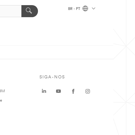
BR - PT
SIGA-NOS
 3M
te