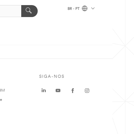
BR - PT
SIGA-NOS
 3M
te