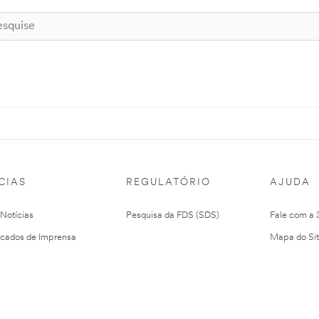
CIAS
REGULATÓRIO
AJUDA
 Notícias
Pesquisa da FDS (SDS)
Fale com a
cados de Imprensa
Mapa do Si