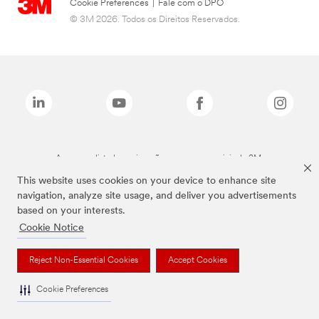
Cookie Preferences
|
Fale com o DPO
© 3M 2026. Todos os Direitos Reservados.
As marcas listadas a cima são marcas comerciais da 3M.
This website uses cookies on your device to enhance site
navigation, analyze site usage, and deliver you advertisements
based on your interests.
Cookie Notice
Reject Non-Essential Cookies
Accept Cookies
Cookie Preferences