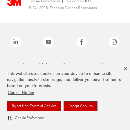
Cookie Preferences
|
Fale com o DPO
© 3M 2026. Todos os Direitos Reservados.
As marcas listadas a cima são marcas comerciais da 3M.
This website uses cookies on your device to enhance site
navigation, analyze site usage, and deliver you advertisements
based on your interests.
Cookie Notice
Reject Non-Essential Cookies
Accept Cookies
Cookie Preferences