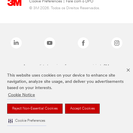
Cookie Preferences
|
Fale com o DPO
© 3M 2026. Todos os Direitos Reservados.
As marcas listadas a cima são marcas comerciais da 3M.
This website uses cookies on your device to enhance site
navigation, analyze site usage, and deliver you advertisements
based on your interests.
Cookie Notice
Reject Non-Essential Cookies
Accept Cookies
Cookie Preferences