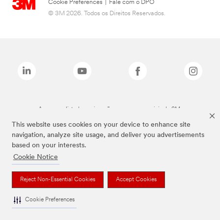
Cookie Preferences
|
Fale com o DPO
© 3M 2026. Todos os Direitos Reservados.
As marcas listadas a cima são marcas comerciais da 3M.
This website uses cookies on your device to enhance site
navigation, analyze site usage, and deliver you advertisements
based on your interests.
Cookie Notice
Reject Non-Essential Cookies
Accept Cookies
Cookie Preferences