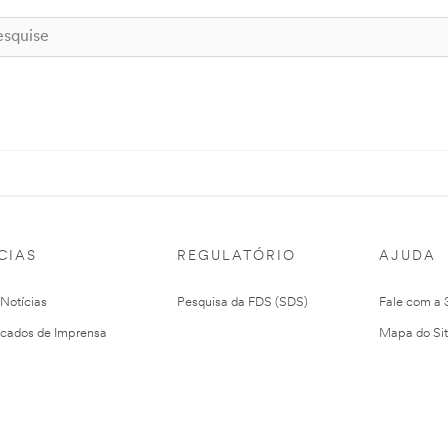
CIAS
REGULATÓRIO
AJUDA
 Notícias
Pesquisa da FDS (SDS)
Fale com a
cados de Imprensa
Mapa do Si