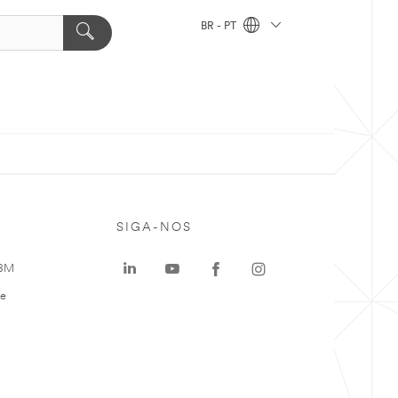
BR - PT
SIGA-NOS
 3M
te