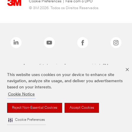
Cookie Preferences
|
Fale com o DPO
© 3M 2026. Todos os Direitos Reservados.
As marcas listadas a cima são marcas comerciais da 3M.
This website uses cookies on your device to enhance site
navigation, analyze site usage, and deliver you advertisements
based on your interests.
Cookie Notice
Reject Non-Essential Cookies
Accept Cookies
Cookie Preferences