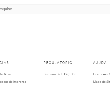
CIAS
REGULATÓRIO
AJUDA
 Notícias
Pesquisa da FDS (SDS)
Fale com a
cados de Imprensa
Mapa do Si