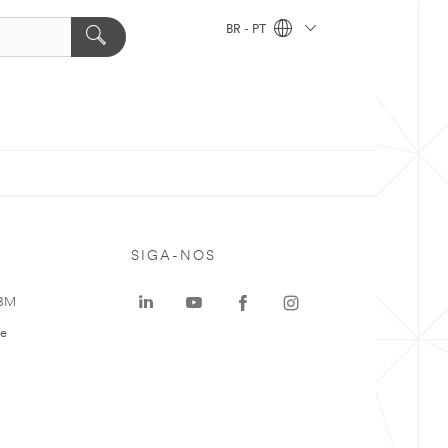
BR - PT
SIGA-NOS
 3M
te