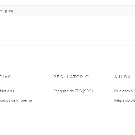
CIAS
REGULATÓRIO
AJUDA
 Notícias
Pesquisa da FDS (SDS)
Fale com a
cados de Imprensa
Mapa do Si