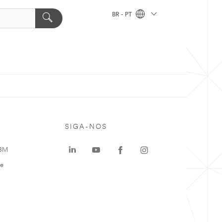
BR - PT
SIGA-NOS
 3M
te