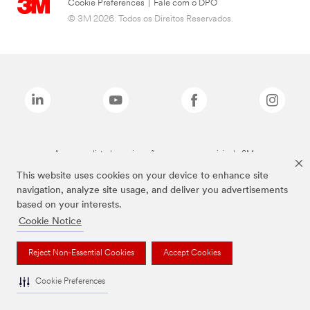
Cookie Preferences
|
Fale com o DPO
© 3M 2026. Todos os Direitos Reservados.
As marcas listadas a cima são marcas comerciais da 3M.
This website uses cookies on your device to enhance site
navigation, analyze site usage, and deliver you advertisements
based on your interests.
Cookie Notice
Reject Non-Essential Cookies
Accept Cookies
Cookie Preferences