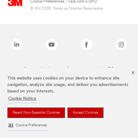
Cookie Preferences
|
Fale com o DPO
© 3M 2026. Todos os Direitos Reservados.
As marcas listadas a cima são marcas comerciais da 3M.
This website uses cookies on your device to enhance site
navigation, analyze site usage, and deliver you advertisements
based on your interests.
Cookie Notice
Reject Non-Essential Cookies
Accept Cookies
Cookie Preferences