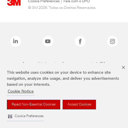
Cookie Preferences
|
Fale com o DPO
© 3M 2026. Todos os Direitos Reservados.
As marcas listadas a cima são marcas comerciais da 3M.
This website uses cookies on your device to enhance site
navigation, analyze site usage, and deliver you advertisements
based on your interests.
Cookie Notice
Reject Non-Essential Cookies
Accept Cookies
Cookie Preferences