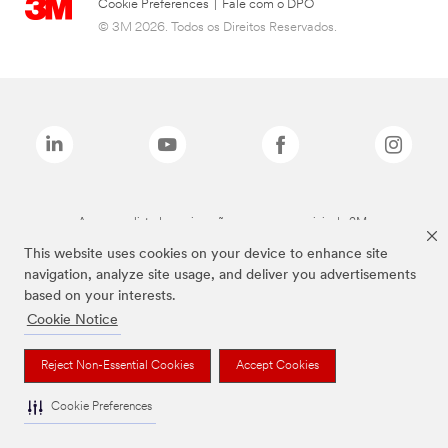
Cookie Preferences
|
Fale com o DPO
© 3M 2026. Todos os Direitos Reservados.
As marcas listadas a cima são marcas comerciais da 3M.
This website uses cookies on your device to enhance site
navigation, analyze site usage, and deliver you advertisements
based on your interests.
Cookie Notice
Reject Non-Essential Cookies
Accept Cookies
Cookie Preferences