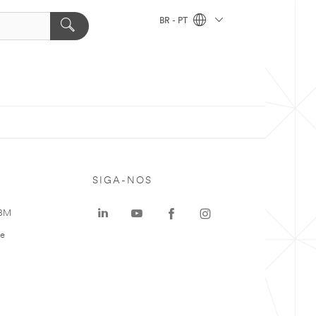
BR - PT
SIGA-NOS
 3M
te