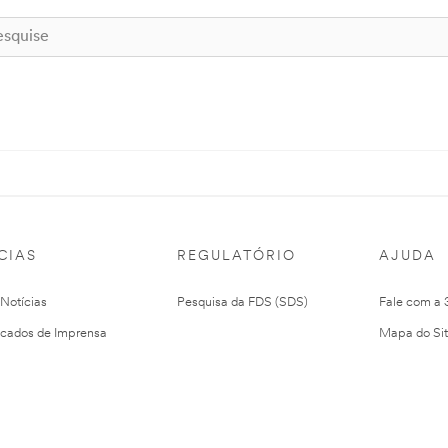
CIAS
REGULATÓRIO
AJUDA
 Notícias
Pesquisa da FDS (SDS)
Fale com a
cados de Imprensa
Mapa do Si