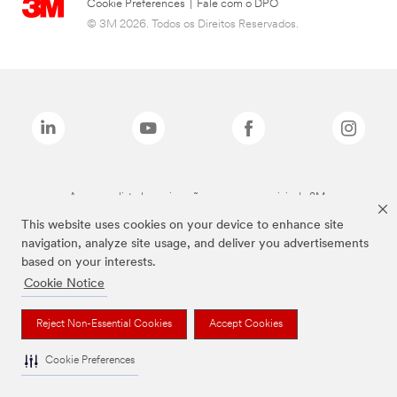
Cookie Preferences
|
Fale com o DPO
© 3M 2026. Todos os Direitos Reservados.
As marcas listadas a cima são marcas comerciais da 3M.
This website uses cookies on your device to enhance site
navigation, analyze site usage, and deliver you advertisements
based on your interests.
Cookie Notice
Reject Non-Essential Cookies
Accept Cookies
Cookie Preferences