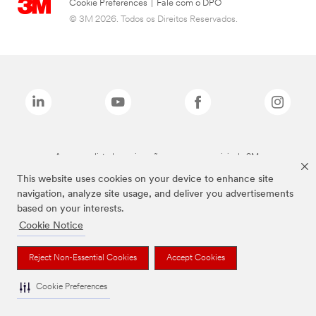
Cookie Preferences
|
Fale com o DPO
© 3M 2026. Todos os Direitos Reservados.
As marcas listadas a cima são marcas comerciais da 3M.
This website uses cookies on your device to enhance site
navigation, analyze site usage, and deliver you advertisements
based on your interests.
Cookie Notice
Reject Non-Essential Cookies
Accept Cookies
Cookie Preferences