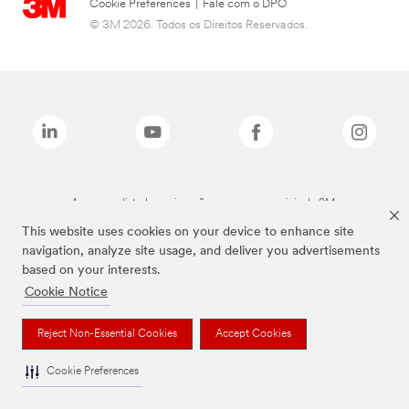
Cookie Preferences
|
Fale com o DPO
© 3M 2026. Todos os Direitos Reservados.
As marcas listadas a cima são marcas comerciais da 3M.
This website uses cookies on your device to enhance site
navigation, analyze site usage, and deliver you advertisements
based on your interests.
Cookie Notice
Reject Non-Essential Cookies
Accept Cookies
Cookie Preferences