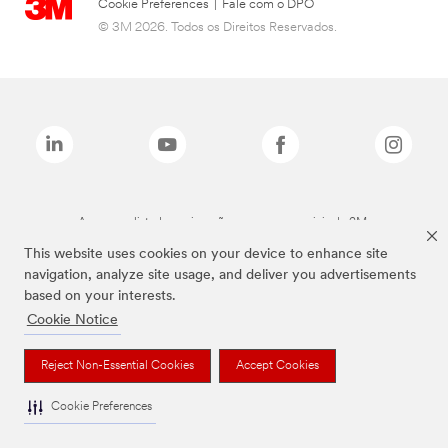
Cookie Preferences
|
Fale com o DPO
© 3M 2026. Todos os Direitos Reservados.
As marcas listadas a cima são marcas comerciais da 3M.
This website uses cookies on your device to enhance site
navigation, analyze site usage, and deliver you advertisements
based on your interests.
Cookie Notice
Reject Non-Essential Cookies
Accept Cookies
Cookie Preferences