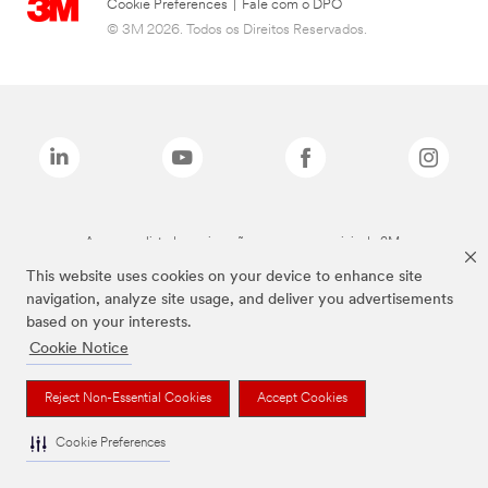
Cookie Preferences
|
Fale com o DPO
© 3M 2026. Todos os Direitos Reservados.
As marcas listadas a cima são marcas comerciais da 3M.
This website uses cookies on your device to enhance site
navigation, analyze site usage, and deliver you advertisements
based on your interests.
Cookie Notice
Reject Non-Essential Cookies
Accept Cookies
Cookie Preferences