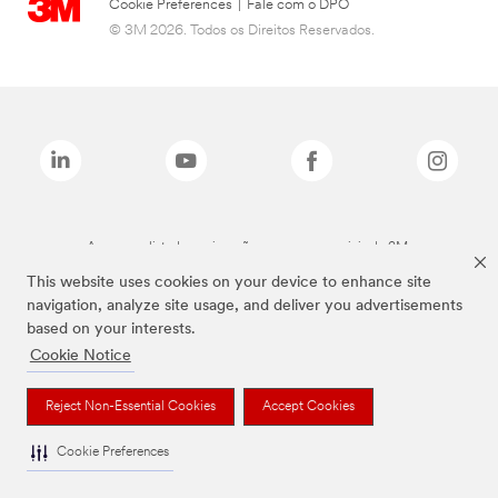
Cookie Preferences
|
Fale com o DPO
© 3M 2026. Todos os Direitos Reservados.
As marcas listadas a cima são marcas comerciais da 3M.
This website uses cookies on your device to enhance site
navigation, analyze site usage, and deliver you advertisements
based on your interests.
Cookie Notice
Reject Non-Essential Cookies
Accept Cookies
Cookie Preferences