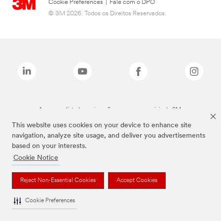
Cookie Preferences
|
Fale com o DPO
© 3M 2026. Todos os Direitos Reservados.
As marcas listadas a cima são marcas comerciais da 3M.
This website uses cookies on your device to enhance site
navigation, analyze site usage, and deliver you advertisements
based on your interests.
Cookie Notice
Reject Non-Essential Cookies
Accept Cookies
Cookie Preferences