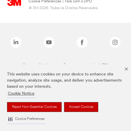
Cookie Preferences
|
Fale com o DPO
© 3M 2026. Todos os Direitos Reservados.
As marcas listadas a cima são marcas comerciais da 3M.
This website uses cookies on your device to enhance site
navigation, analyze site usage, and deliver you advertisements
based on your interests.
Cookie Notice
Reject Non-Essential Cookies
Accept Cookies
Cookie Preferences