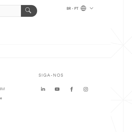
BR - PT
SIGA-NOS
 3M
te