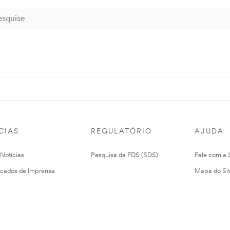
CIAS
REGULATÓRIO
AJUDA
 Notícias
Pesquisa da FDS (SDS)
Fale com a
cados de Imprensa
Mapa do Si