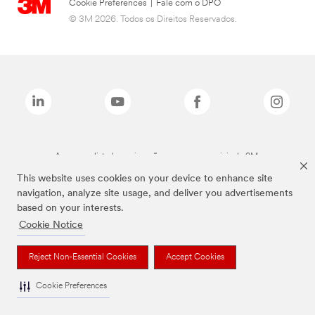
Cookie Preferences
|
Fale com o DPO
© 3M 2026. Todos os Direitos Reservados.
As marcas listadas a cima são marcas comerciais da 3M.
This website uses cookies on your device to enhance site
navigation, analyze site usage, and deliver you advertisements
based on your interests.
Cookie Notice
Reject Non-Essential Cookies
Accept Cookies
Cookie Preferences