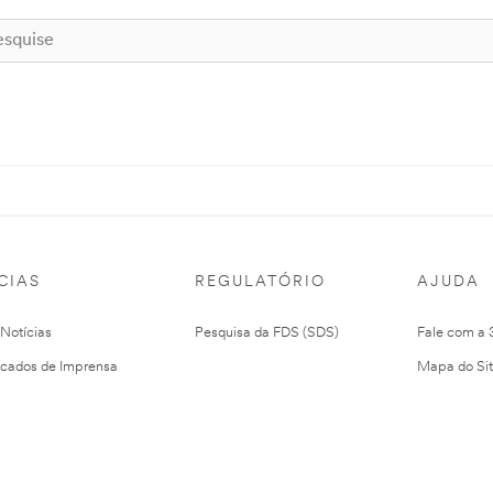
CIAS
REGULATÓRIO
AJUDA
 Notícias
Pesquisa da FDS (SDS)
Fale com a
cados de Imprensa
Mapa do Si