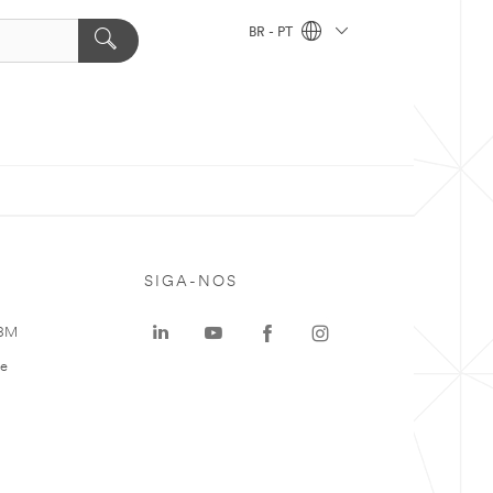
BR - PT
SIGA-NOS
 3M
te