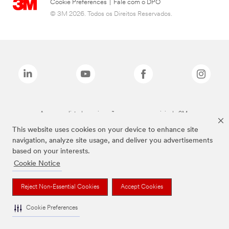
Cookie Preferences
|
Fale com o DPO
© 3M 2026. Todos os Direitos Reservados.
As marcas listadas a cima são marcas comerciais da 3M.
This website uses cookies on your device to enhance site
navigation, analyze site usage, and deliver you advertisements
based on your interests.
Cookie Notice
Reject Non-Essential Cookies
Accept Cookies
Cookie Preferences