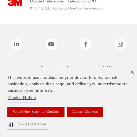
Cookie Preferences
|
Fale com o DPO
© 3M 2026. Todos os Direitos Reservados.
As marcas listadas a cima são marcas comerciais da 3M.
This website uses cookies on your device to enhance site
navigation, analyze site usage, and deliver you advertisements
based on your interests.
Cookie Notice
Reject Non-Essential Cookies
Accept Cookies
Cookie Preferences