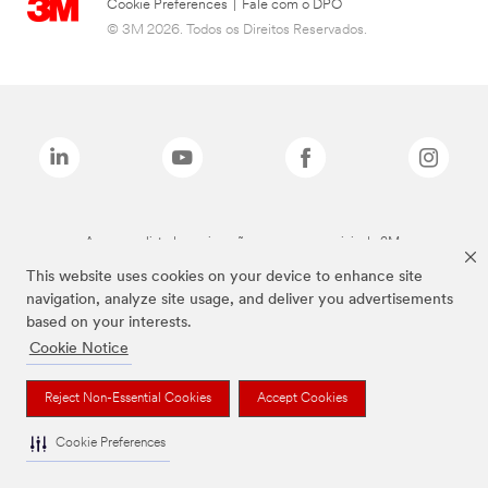
Cookie Preferences
|
Fale com o DPO
© 3M 2026. Todos os Direitos Reservados.
As marcas listadas a cima são marcas comerciais da 3M.
This website uses cookies on your device to enhance site
navigation, analyze site usage, and deliver you advertisements
based on your interests.
Cookie Notice
Reject Non-Essential Cookies
Accept Cookies
Cookie Preferences