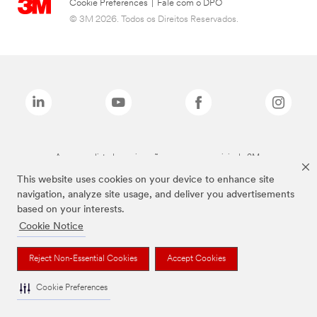
Cookie Preferences
|
Fale com o DPO
© 3M 2026. Todos os Direitos Reservados.
As marcas listadas a cima são marcas comerciais da 3M.
This website uses cookies on your device to enhance site
navigation, analyze site usage, and deliver you advertisements
based on your interests.
Cookie Notice
Reject Non-Essential Cookies
Accept Cookies
Cookie Preferences