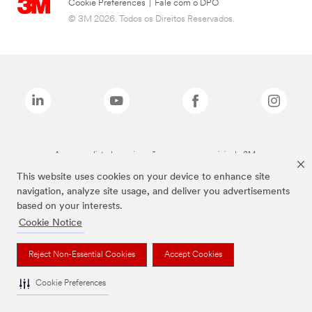
Cookie Preferences
|
Fale com o DPO
© 3M 2026. Todos os Direitos Reservados.
As marcas listadas a cima são marcas comerciais da 3M.
This website uses cookies on your device to enhance site
navigation, analyze site usage, and deliver you advertisements
based on your interests.
Cookie Notice
Reject Non-Essential Cookies
Accept Cookies
Cookie Preferences