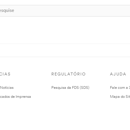
CIAS
REGULATÓRIO
AJUDA
 Notícias
Pesquisa da FDS (SDS)
Fale com a
cados de Imprensa
Mapa do Si