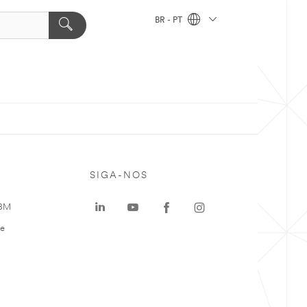
BR - PT
SIGA-NOS
 3M
te