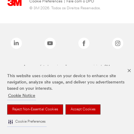
Cookie Preferences
|
Fale com o DPO
© 3M 2026. Todos os Direitos Reservados.
As marcas listadas a cima são marcas comerciais da 3M.
This website uses cookies on your device to enhance site
navigation, analyze site usage, and deliver you advertisements
based on your interests.
Cookie Notice
Reject Non-Essential Cookies
Accept Cookies
Cookie Preferences