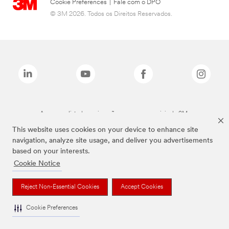
Cookie Preferences
|
Fale com o DPO
© 3M 2026. Todos os Direitos Reservados.
As marcas listadas a cima são marcas comerciais da 3M.
This website uses cookies on your device to enhance site
navigation, analyze site usage, and deliver you advertisements
based on your interests.
Cookie Notice
Reject Non-Essential Cookies
Accept Cookies
Cookie Preferences