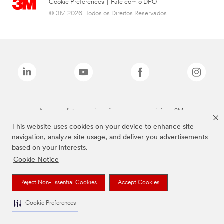
Cookie Preferences
|
Fale com o DPO
© 3M 2026. Todos os Direitos Reservados.
As marcas listadas a cima são marcas comerciais da 3M.
This website uses cookies on your device to enhance site
navigation, analyze site usage, and deliver you advertisements
based on your interests.
Cookie Notice
Reject Non-Essential Cookies
Accept Cookies
Cookie Preferences