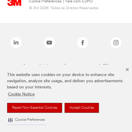
Cookie Preferences
|
Fale com o DPO
© 3M 2026. Todos os Direitos Reservados.
As marcas listadas a cima são marcas comerciais da 3M.
This website uses cookies on your device to enhance site
navigation, analyze site usage, and deliver you advertisements
based on your interests.
Cookie Notice
Reject Non-Essential Cookies
Accept Cookies
Cookie Preferences