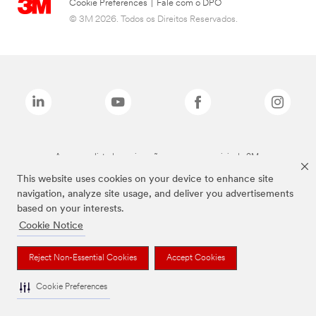
Cookie Preferences
|
Fale com o DPO
© 3M 2026. Todos os Direitos Reservados.
As marcas listadas a cima são marcas comerciais da 3M.
This website uses cookies on your device to enhance site
navigation, analyze site usage, and deliver you advertisements
based on your interests.
Cookie Notice
Reject Non-Essential Cookies
Accept Cookies
Cookie Preferences