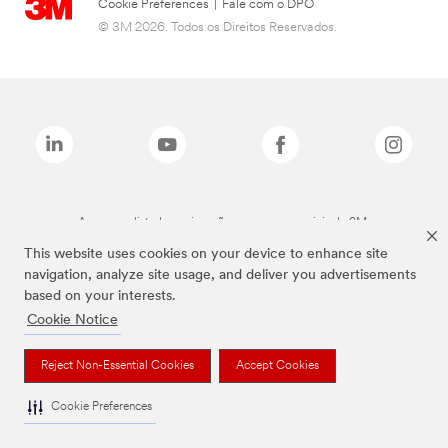
Cookie Preferences
|
Fale com o DPO
© 3M 2026. Todos os Direitos Reservados.
As marcas listadas a cima são marcas comerciais da 3M.
This website uses cookies on your device to enhance site
navigation, analyze site usage, and deliver you advertisements
based on your interests.
Cookie Notice
Reject Non-Essential Cookies
Accept Cookies
Cookie Preferences