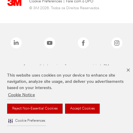
Cookie Preferences
|
Fale com o DPO
© 3M 2026. Todos os Direitos Reservados.
As marcas listadas a cima são marcas comerciais da 3M.
This website uses cookies on your device to enhance site
navigation, analyze site usage, and deliver you advertisements
based on your interests.
Cookie Notice
Reject Non-Essential Cookies
Accept Cookies
Cookie Preferences