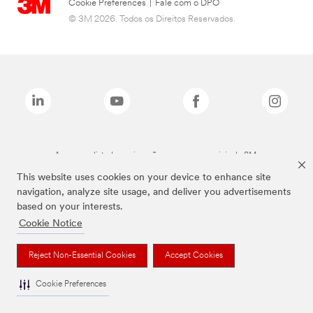
Cookie Preferences
|
Fale com o DPO
© 3M 2026. Todos os Direitos Reservados.
As marcas listadas a cima são marcas comerciais da 3M.
This website uses cookies on your device to enhance site
navigation, analyze site usage, and deliver you advertisements
based on your interests.
Cookie Notice
Reject Non-Essential Cookies
Accept Cookies
Cookie Preferences