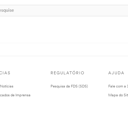
CIAS
REGULATÓRIO
AJUDA
 Notícias
Pesquisa da FDS (SDS)
Fale com a
cados de Imprensa
Mapa do Si