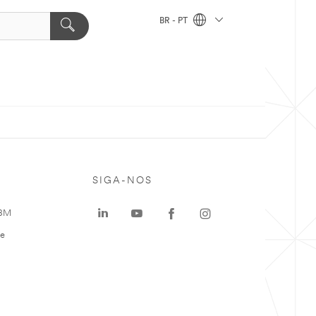
BR - PT
SIGA-NOS
 3M
te