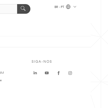
BR - PT
SIGA-NOS
 3M
te