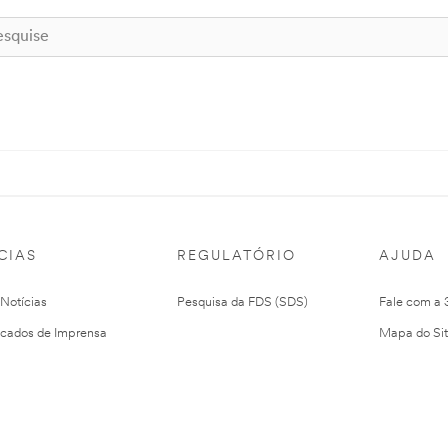
CIAS
REGULATÓRIO
AJUDA
 Notícias
Pesquisa da FDS (SDS)
Fale com a
cados de Imprensa
Mapa do Si