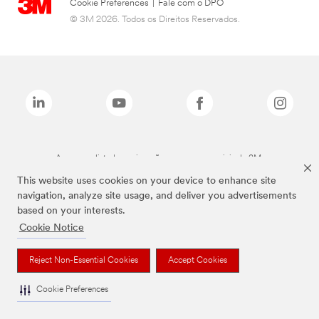
Cookie Preferences
|
Fale com o DPO
© 3M 2026. Todos os Direitos Reservados.
As marcas listadas a cima são marcas comerciais da 3M.
This website uses cookies on your device to enhance site
navigation, analyze site usage, and deliver you advertisements
based on your interests.
Cookie Notice
Reject Non-Essential Cookies
Accept Cookies
Cookie Preferences