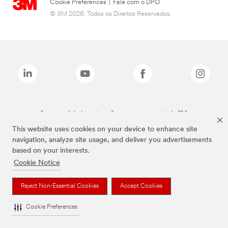
Cookie Preferences
|
Fale com o DPO
© 3M 2026. Todos os Direitos Reservados.
As marcas listadas a cima são marcas comerciais da 3M.
This website uses cookies on your device to enhance site
navigation, analyze site usage, and deliver you advertisements
based on your interests.
Cookie Notice
Reject Non-Essential Cookies
Accept Cookies
Cookie Preferences